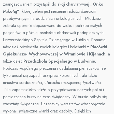
zaangażowaniem przystąpili do akcji charytatywnej
„Onko
Mikołaj”
, której celem jest niesienie radości dzieciom
przebywającym na oddziałach onkologicznych. Młodzież
zebrała upominki dopasowane do wieku i potrzeb małych
pacjentów, a później osobiście obdarowali podopiecznych
Uniwersyteckiego Szpitala Dziecięcego w Lublinie. Ponadto
młodzież odwiedziła swoich kolegów i koleżanki z
Placówki
Opiekuńczo- Wychowawczej w Witaniowie i Kijanach,
a
także dzieci
Przedszkola Specjalnego w Ludwinie.
Podczas wspólnego pieczenia i ozdabiania pierniczków nie
tylko unosił się zapach przypraw korzennych, ale także
mnóstwo serdeczności, uśmiechu i wzajemnej życzliwości.
Nie zapomnieliśmy także o przygotowaniu naszych pokoi i
pomieszczeń bursy na czas świąteczny. W bursie odbyły się
warsztaty świąteczne. Uczestnicy warsztatów własnoręcznie
wykonali świąteczne wianki oraz ozdoby. Dzięki ich