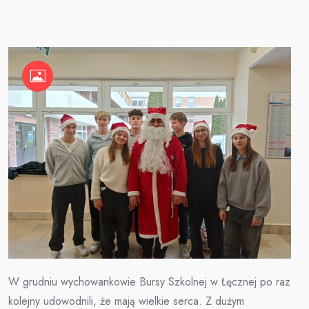
W grudniu wychowankowie Bursy Szkolnej w Łęcznej po raz
kolejny udowodnili, że mają wielkie serca. Z dużym